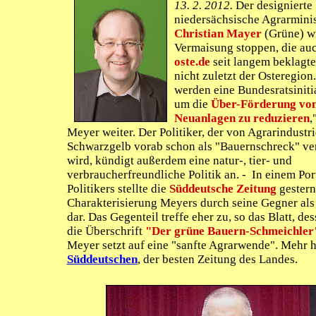
13. 2. 2012.
Der designierte
niedersächsische Agrarminis
Christian Mayer
(Grüne) wi
Vermaisung stoppen, die au
oste.de
seit langem beklagte
nicht zuletzt der Osteregion
werden eine Bundesratsinitia
um die
Über-Förderung von
Neuanlagen zu reduzieren
,
Meyer weiter. Der Politiker, der von Agrarindustr
Schwarzgelb vorab schon als "Bauernschreck" ver
wird, kündigt außerdem eine natur-, tier- und
verbraucherfreundliche Politik an. - In einem Por
Politikers stellte die
Süddeutsche Zeitung
gestern
Charakterisierung Meyers durch seine Gegner als
dar. Das Gegenteil treffe eher zu, so das Blatt, des
die Überschrift
"Der grüne Bauern-Schmeichler
Meyer setzt auf eine "sanfte Agrarwende". Mehr hi
Süddeutschen
, der besten Zeitung des Landes.