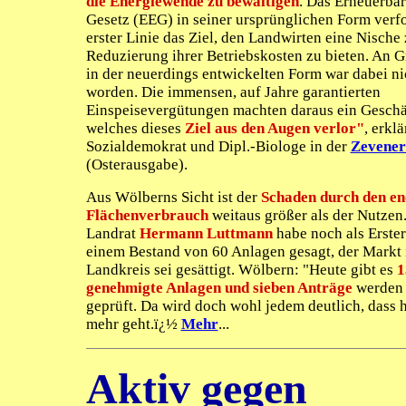
die Energiewende zu bewältigen
. Das Erneuerba
Gesetz (EEG) in seiner ursprünglichen Form verfo
erster Linie das Ziel, den Landwirten eine Nische 
Reduzierung ihrer Betriebskosten zu bieten. An 
in der neuerdings entwickelten Form war dabei ni
worden. Die immensen, auf Jahre garantierten
Einspeisevergütungen machten daraus ein Geschä
welches dieses
Ziel aus den Augen verlor"
, erklä
Sozialdemokrat und Dipl.-Biologe in der
Zevener
(Osterausgabe).
Aus Wölberns Sicht ist der
Schaden durch den e
Flächenverbrauch
weitaus größer als der Nutzen.
Landrat
Hermann Luttmann
habe noch als Erster
einem Bestand von 60 Anlagen gesagt, der Markt
Landkreis sei gesättigt. Wölbern: "Heute gibt es
1
genehmigte Anlagen und sieben Anträge
werden 
geprüft. Da wird doch wohl jedem deutlich, dass h
mehr geht.ï¿½
Mehr
...
Aktiv gegen