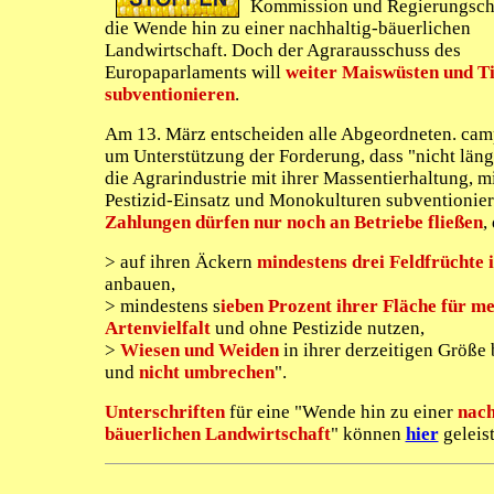
Kommission und Regierungsch
die Wende hin zu einer nachhaltig-bäuerlichen
Landwirtschaft. Doch der Agrarausschuss des
Europaparlaments will
weiter Maiswüsten und T
subventionieren
.
Am 13. März entscheiden alle Abgeordneten. camp
um Unterstützung der Forderung, dass "nicht läng
die Agrarindustrie mit ihrer Massentierhaltung, 
Pestizid-Einsatz und Monokulturen subventionier
Zahlungen dürfen nur noch an Betriebe fließen
,
> auf ihren Äckern
mindestens drei Feldfrüchte
anbauen,
> mindestens s
ieben Prozent ihrer Fläche für m
Artenvielfalt
und ohne Pestizide nutzen,
>
Wiesen und Weiden
in ihrer derzeitigen Größe
und
nicht umbrechen
".
Unterschriften
für eine "Wende hin zu einer
nach
bäuerlichen Landwirtschaft
" können
hier
geleis