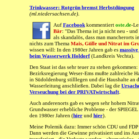
Trinkwasser: Rotgrün bremst Herbstdüngung
(ml.niedersachsen.de).
Auf
Facebook
kommentiert
oste.de
-Le
Bär
: "Das Thema ist ja nicht neu - und 
als skandalös, dass man mancherorts 
nichts zum Thema
Mais, Gülle und Nitrat im G
wissen will: In den 1980er Jahren gab es
massive
beim Wasserwerk Holdorf
(Landkreis Vechta).
Den Staat ist das sehr teuer zu stehen gekommen: 
Bezirksregierung Weser-Ems mußte zahlreiche H
in Südoldenburg stilllegen und die Haushalte an d
Wasserleitung anschließen. Dabei lag die
Ursache
Verseuchung bei der PRIVATwirtschaft
.
Auch anderenorts gab es wegen sehr hohem Nitra
Grundwasser erhebliche Probleme - der SPIEGEL b
den 1980er Jahren (
hier
und
hier
).
Meine Polemik dazu: Immer schön CDU und FDP 
Dann werden die Gewinne privatisiert und ins Au