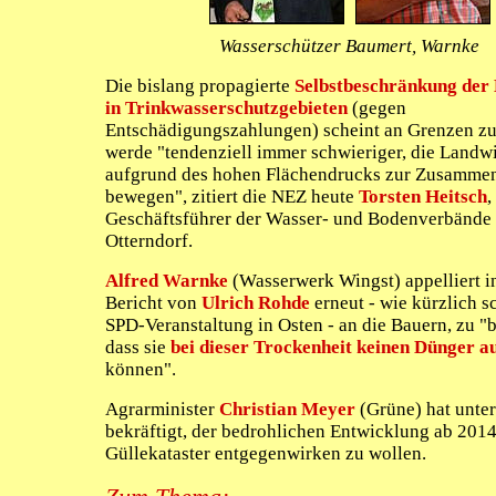
Wasserschützer Baumert, Warnke
Die bislang propagierte
Selbstbeschränkung der
in Trinkwasserschutzgebieten
(gegen
Entschädigungszahlungen) scheint an Grenzen zu
werde "tendenziell immer schwieriger, die Landwi
aufgrund des hohen Flächendrucks zur Zusammen
bewegen", zitiert die NEZ heute
Torsten Heitsch
,
Geschäftsführer der Wasser- und Bodenverbände 
Otterndorf.
Alfred Warnke
(Wasserwerk Wingst) appelliert 
Bericht von
Ulrich Rohde
erneut - wie kürzlich s
SPD-Veranstaltung in Osten - an die Bauern, zu "b
dass sie
bei dieser Trockenheit keinen Dünger a
können".
Agrarminister
Christian Meyer
(Grüne) hat unte
bekräftigt, der bedrohlichen Entwicklung ab 201
Güllekataster entgegenwirken zu wollen.