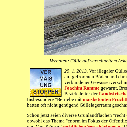
Verboten: Gülle auf verschneitem Ack
25. 1. 2013.
Vor illegaler Güll
auf gefrorenen Böden und dam
verbundener Gewässerverschm
Joachim Ramme
gewarnt, Bre
Bezirksleiter der
Landwirtsch
Insbesondere "Betriebe mit
maisbetonten Frucht
hätten oft nicht genügend Güllelagerraum gescha
Schon jetzt seien diverse Grünlandflächen "recht 
obwohl das Thema "enorm im Fokus der Öffentlic
und Verstöße zu "
rechtlichen Verschärfungen"
f