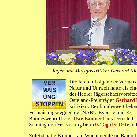
Jäger und Maisgaskritiker Gerhard Klo
Die fatalen Folgen der Vermais
Natur und Umwelt hatte als eine
der Hadler Jägerschaftsvorsit
Osteland-Preisträger
Gerhard 
kritisiert. Der bundesweit beka
Vermaisungsgegner, der NABU-Experte und Ex-
Bundeswehroffizier
Uwe Baumert
aus Deinstedt,
Sonntag den Festvortrag beim
9. Tag der Oste
in 
Zuletzt hatte Baumert am Wochenende im Raum D