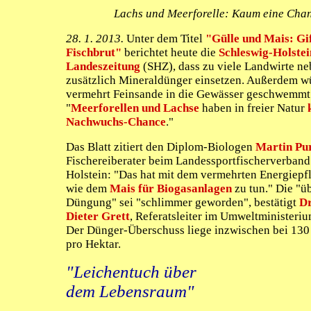
Lachs und Meerforelle: Kaum eine Cha
28. 1. 2013.
Unter dem Titel
"Gülle und Mais: Gif
Fischbrut"
berichtet heute die
Schleswig-Holstei
Landeszeitung
(SHZ), dass zu viele Landwirte ne
zusätzlich Mineraldünger einsetzen. Außerdem w
vermehrt Feinsande in die Gewässer geschwemmt.
"
Meerforellen und Lachse
haben in freier Natur
Nachwuchs-Chance
."
Das Blatt zitiert den Diplom-Biologen
Martin Pu
Fischereiberater beim Landessportfischerverband
Holstein: "Das hat mit dem vermehrten Energiep
wie dem
Mais für Biogasanlagen
zu tun." Die "ü
Düngung" sei "schlimmer geworden", bestätigt
Dr
Dieter Grett
, Referatsleiter im Umweltministeriu
Der Dünger-Überschuss liege inzwischen bei 13
pro Hektar.
"Leichentuch über
dem Lebensraum"