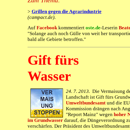
Zum Thema:
>
Grillen gegen die Agrarindustrie
(campact.de).
Auf
Facebook
kommentiert
oste.de
-Leserin
Beat
"Solange auch noch Gülle von weit her transportie
bald alle Gebiete betroffen."
Gift fürs
Wasser
24. 7. 2013.
Die Vermaisung d
Landschaft ist Gift fürs Grund
Umweltbundesamt
und die EU
Kommission drängen nach Ang
"Report Mainz" wegen
hoher N
im Grundwasser
darauf, die Düngeverordnung z
verschärfen. Der Präsident des Umweltbundesamt