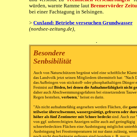
würden, warnte Ramme laut
Bremervörder Zeitu
bei einer Fachtagung in Selsingen.
>
Cuxland: Betriebe verseuchen Grundwasser
(nordsee-zeitung.de),
.
Besondere
Senbsibilität
Auch von Naturschützern begrüsst wird eine schriftliche Klarst
das Landvolk jetzt seinen Mitgliedern übermittelt hat: "Nach 
das Aufbringen von stickstoff- oder phosphathaltigen Dünger e
Festmist auf
Böden, bei denen die Aufnahmefähigkeit nicht ge
daher auch Abschwemmungsgefahren bei einsetzendem Tauwet
Regen bestehen,
verboten
," heisst es darin.
"Als nicht aufnahmefähig angesehen werden Flächen, die
ganz
teilweise überschwemmt, wassergesättigt, gefroren oder du
höher als fünf Zentimeter mit Schnee bedeckt
sind. Auch zur
von ggf. unberechtigten Anzeigen sollte auch auf geringfügig
schneebedeckten Flächen eine Ausbringung möglichst unterbl
Ausbringung bei Frosttemperaturen ist nur dann zulässig, wen
noch nicht durchgängig gefroren sind (sondern z. B. nur in