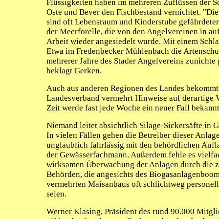
Flüssigkeiten haben im mehreren Zuflüssen der S
Oste und Bever den Fischbestand vernichtet. "Di
sind oft Lebensraum und Kinderstube gefährdeter
der Meerforelle, die von den Angelvereinen in a
Arbeit wieder angesiedelt wurde. Mit einem Schl
Etwa im Fredenbecker Mühlenbach die Artenschut
mehrerer Jahre des Stader Angelvereins zunichte
beklagt Gerken.
Auch aus anderen Regionen des Landes bekommt
Landesverband vermehrt Hinweise auf derartige Vo
Zeit werde fast jede Woche ein neuer Fall bekann
Niemand leitet absichtlich Silage-Sickersäfte in 
In vielen Fällen gehen die Betreiber dieser Anlag
unglaublich fahrlässig mit den behördlichen Aufl
der Gewässerfachmann. Außerdem fehle es vielfac
wirksamen Überwachung der Anlagen durch die z
Behörden, die angesichts des Biogasanlagenboom
vermehrten Maisanbaus oft schlichtweg personell
seien.
Werner Klasing, Präsident des rund 90.000 Mitgli