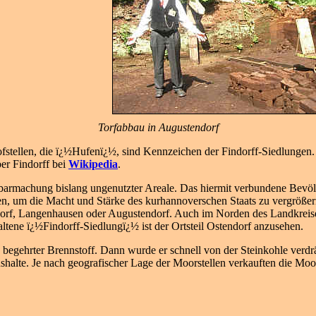
Torfabbau in Augustendorf
fstellen, die ï¿½Hufenï¿½, sind Kennzeichen der Findorff-Siedlungen. 
er Findorff bei
Wikipedia
.
Urbarmachung bislang ungenutzter Areale. Das hiermit verbundene Bev
en, um die Macht und Stärke des kurhannoverschen Staats zu vergröße
ndorf, Langenhausen oder Augustendorf. Auch im Norden des Landkreis
ltene ï¿½Findorff-Siedlungï¿½ ist der Ortsteil Ostendorf anzusehen.
 begehrter Brennstoff. Dann wurde er schnell von der Steinkohle verd
ushalte. Je nach geografischer Lage der Moorstellen verkauften die 