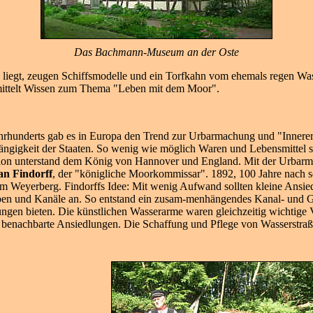
Das Bachmann-Museum an der Oste
te liegt, zeugen Schiffsmodelle und ein Torfkahn vom ehemals regen Wa
ittelt Wissen zum Thema "Leben mit dem Moor".
ahrhunderts gab es in Europa den Trend zur Urbarmachung und "Innerer
ngigkeit der Staaten. So wenig wie möglich Waren und Lebensmittel so
ion unterstand dem König von Hannover und England. Mit der Urbarm
an Findorff
, der "königliche Moorkommissar". 1892, 100 Jahre nach 
 Weyerberg. Findorffs Idee: Mit wenig Aufwand sollten kleine Ansied
n und Kanäle an. So entstand ein zusam-menhängendes Kanal- und Gr
en bieten. Die künstlichen Wasserarme waren gleichzeitig wichtig
 benachbarte Ansiedlungen. Die Schaffung und Pflege von Wasserstra