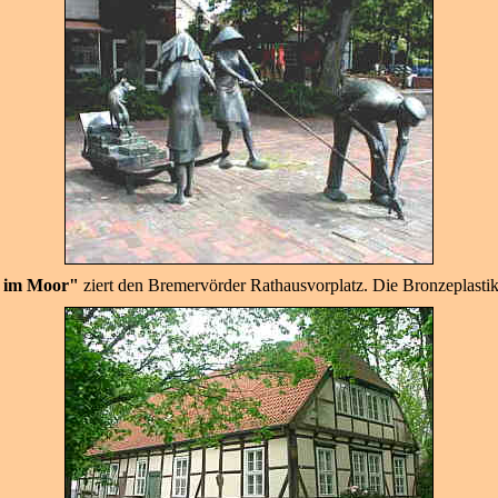
 im Moor"
ziert den Bremervörder Rathausvorplatz. Die Bronzeplasti