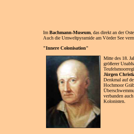
Im
Bachmann-Museum
, das direkt an der Os
Auch die Umweltpyramide am Vörder See verm
"Innere Colonisation"
Mitte des 18. J
größerer Unabhä
Teufelsmoorreg
Jürgen Christi
Denkmal auf dem
Hochmoor Gräbe
Überschwemmung
verbanden auch
Kolonisten.