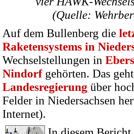
vier HAWK-Wechselst
(Quelle: Wehrber
Auf dem Bullenberg die
le
Raketensystems in Nieder
Wechselstellungen in
Ebers
Nindorf
gehörten. Das geh
Landesregierung
über hoch
Felder in Niedersachsen he
Internet).
In diesem Bericht,